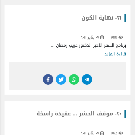
٢١- نهاية الكون
988
٠٧ يناير ٢٠١١
برنامج السفر الأخير الدكتور غريب رمضان ...
قراءة المزيد
٢٠- موقف الحشر ... عقيدة راسخة
962
٠٧ يناير ٢٠١١