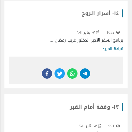
١٤- أسرار الروح
1032
٠٧ يناير ٢٠١١
برنامج السفر الأخير الدكتور غريب رمضان ...
قراءة المزيد
١٣- وقفة أمام القبر
991
٠٧ يناير ٢٠١١