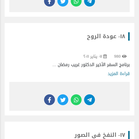
١٨- عودة الروح
980
٠٧ يناير ٢٠١١
برنامج السفر الأخير الدكتور غريب رمضان ...
قراءة المزيد
١٧- النفخ في الصور