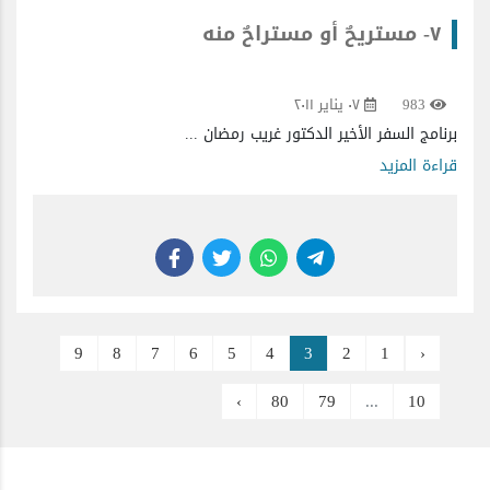
٧- مستريحٌ أو مستراحٌ منه
983
٠٧ يناير ٢٠١١
برنامج السفر الأخير الدكتور غريب رمضان ...
قراءة المزيد
9
8
7
6
5
4
3
2
1
‹
›
80
79
...
10